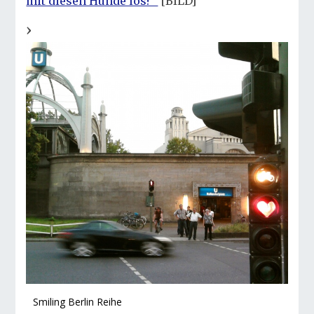
mit diesen Hunde los?“
[BILD]
Berl
Smiling Berlin Reihe