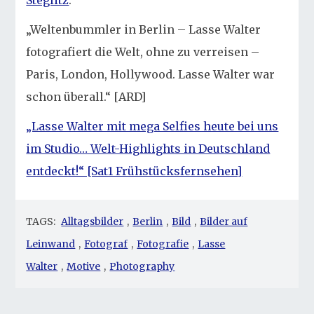
Steglitz
.
„Weltenbummler in Berlin – Lasse Walter
fotografiert die Welt, ohne zu verreisen –
Paris, London, Hollywood. Lasse Walter war
schon überall.“ [ARD]
„Lasse Walter mit mega Selfies heute bei uns
im Studio… Welt-Highlights in Deutschland
entdeckt!“ [Sat1 Frühstücksfernsehen]
TAGS:
Alltagsbilder
,
Berlin
,
Bild
,
Bilder auf
Leinwand
,
Fotograf
,
Fotografie
,
Lasse
Walter
,
Motive
,
Photography