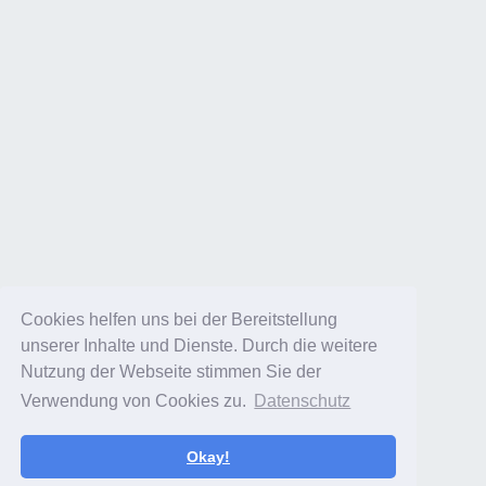
Cookies helfen uns bei der Bereitstellung
Cookies helfen uns bei der Bereitstellung
unserer Inhalte und Dienste. Durch die weitere
unserer Inhalte und Dienste. Durch die weitere
Nutzung der Webseite stimmen Sie der
Nutzung der Webseite stimmen Sie der
Verwendung von Cookies zu.
Verwendung von Cookies zu.
Datenschutz
Datenschutz
Okay!
Okay!