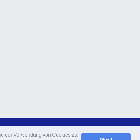
 Sie der Verwendung von Cookies zu.
 Sie der Verwendung von Cookies zu.
Okay!
Okay!