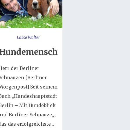
Lasse Walter
Hundemensch
Herr der Berliner
Schnauzen [Berliner
Morgenpost] Seit seinem
Buch „Hundeshauptstadt
Berlin – Mit Hundeblick
und Berliner Schnauze„,
das das erfolgreichste…