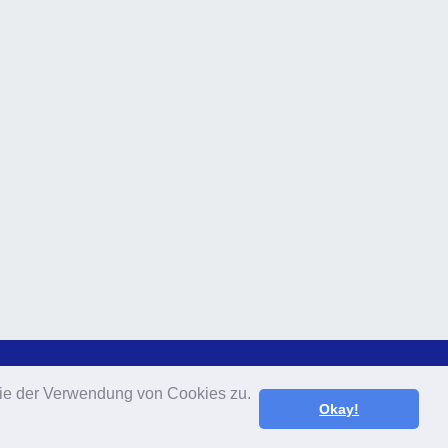
 Sie der Verwendung von Cookies zu.
 Sie der Verwendung von Cookies zu.
Okay!
Okay!