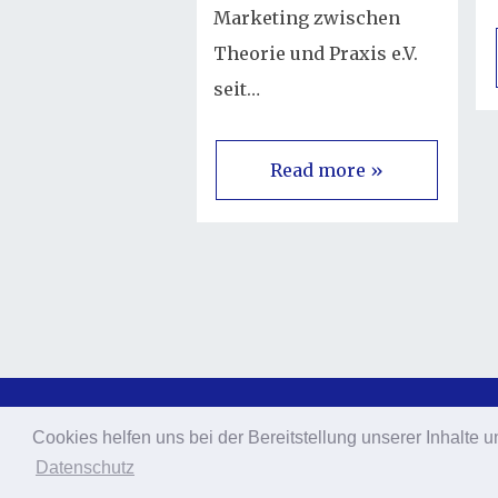
Marketing zwischen
Theorie und Praxis e.V.
seit…
Read more »
Cookies helfen uns bei der Bereitstellung unserer Inhalt
Cookies helfen uns bei der Bereitstellung unserer Inhalt
© 2026 Lasse Walter
Datenschutz
Datenschutz