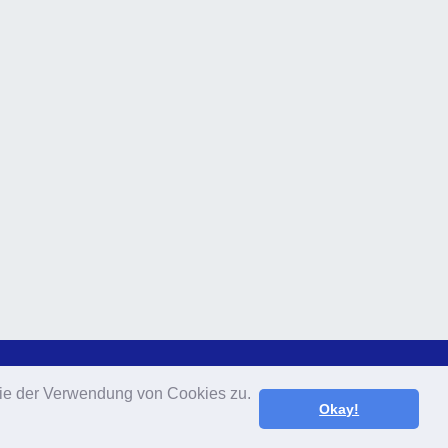
 Sie der Verwendung von Cookies zu.
 Sie der Verwendung von Cookies zu.
Okay!
Okay!